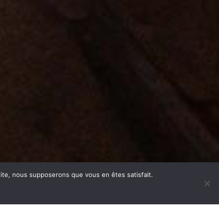
11-13 RUE SAINT-ETIENNE DES TONNELIERS
76000 ROUEN
CONTACT@LESFILMSDEPLANIFIES.COM
MENTIONS LÉGALES
 site, nous supposerons que vous en êtes satisfait.
twitter
facebook
instagram
phone