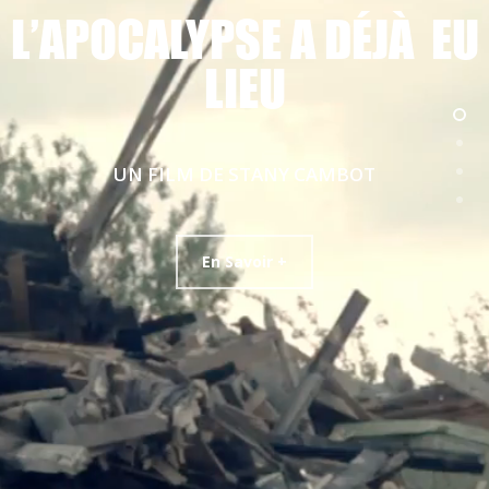
L’APOCALYPSE A DÉJÀ EU
LIEU
UN FILM DE STANY CAMBOT
En Savoir +