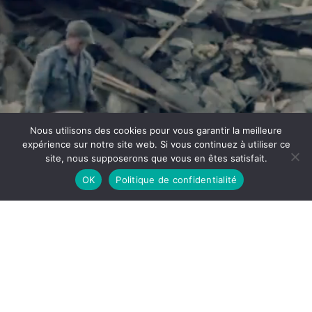
SOCIÉTÉ DE PRODUCTION DE FILMS,
FILLE D’
ECHELLE INCONNUE.
CONTER LES VILLES CLANDESTINES ;
DIRE L’HISTOIRE, L’ESPACE ET LE
DÉSASTRE.
Nous utilisons des cookies pour vous garantir la meilleure
11-13 RUE SAINT-ETIENNE DES TONNELIERS
expérience sur notre site web. Si vous continuez à utiliser ce
site, nous supposerons que vous en êtes satisfait.
76000 ROUEN
OK
Politique de confidentialité
CONTACT@LESFILMSDEPLANIFIES.COM
MENTIONS LÉGALES